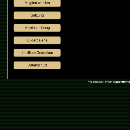
Mitglied werden
Satzung
Vereinsordnung
Bildergalerie
 In stillem Gedenken 
Datenschutz
Webmaster: internet
agentur
mu