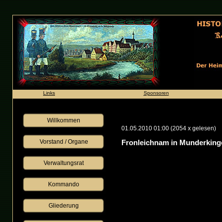
Links
Sponsoren
Willkommen
01.05.2010 01:00
(
2054 x gelesen
)
Vorstand / Organe
Fronleichnam in Munderking
Verwaltungsrat
Kommando
Gliederung