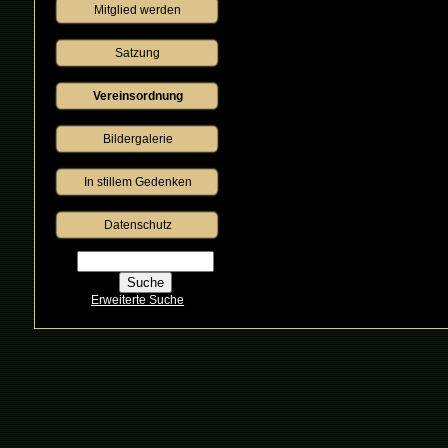
Mitglied werden
Satzung
Vereinsordnung
Bildergalerie
 In stillem Gedenken 
Datenschutz
Erweiterte Suche