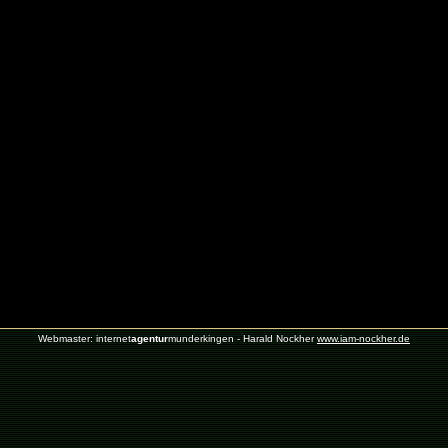
Webmaster: internet
agentur
munderkingen - Harald Nockher
www.iam-nockher.de