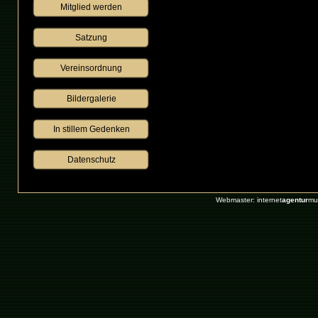
Mitglied werden
Satzung
Vereinsordnung
Bildergalerie
 In stillem Gedenken 
Datenschutz
Webmaster: internet
agentur
mu