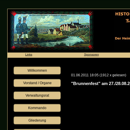
Links
Sponsoren
Willkommen
01.06.2011 18:05
(
1912 x gelesen
)
Vorstand / Organe
"Brunnenfest" am 27./28.08.2
Verwaltungsrat
Kommando
Gliederung