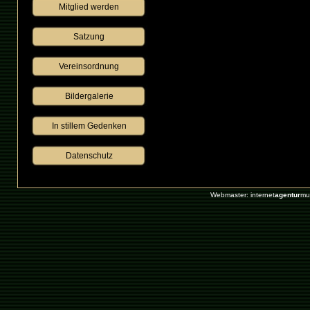
Mitglied werden
Satzung
Vereinsordnung
Bildergalerie
 In stillem Gedenken 
Datenschutz
Webmaster: internet
agentur
mu