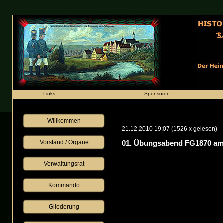
Links
Sponsoren
Willkommen
21.12.2010 19:07
(
1526 x gelesen
)
Vorstand / Organe
01. Übungsabend FG1870 am 
Verwaltungsrat
Kommando
Gliederung