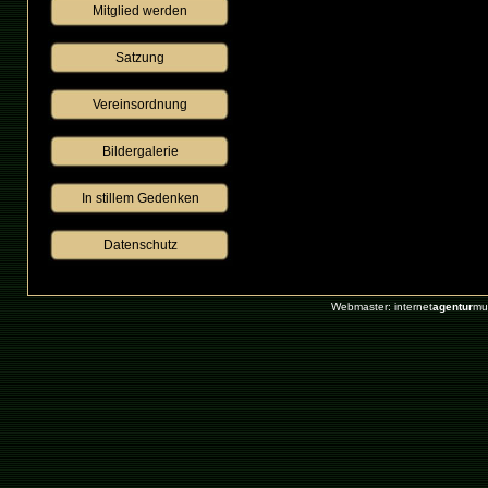
Mitglied werden
Satzung
Vereinsordnung
Bildergalerie
 In stillem Gedenken 
Datenschutz
Webmaster: internet
agentur
mu