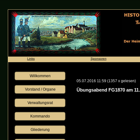
Links
Sponsoren
Willkommen
05.07.2016 11:59
(
1357 x gelesen
)
Vorstand / Organe
Übungsabend FG1870 am 11
Verwaltungsrat
Kommando
Gliederung