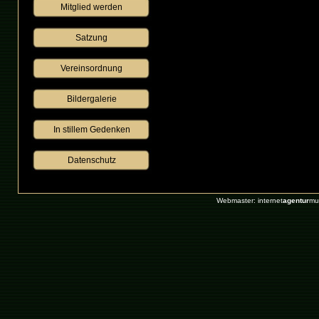
Mitglied werden
Satzung
Vereinsordnung
Bildergalerie
 In stillem Gedenken 
Datenschutz
Webmaster: internet
agentur
mu