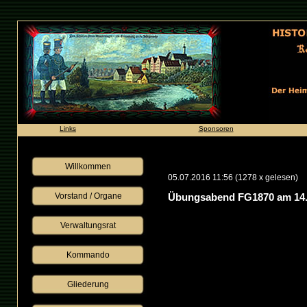
Links
Sponsoren
Willkommen
05.07.2016 11:56
(
1278 x gelesen
)
Vorstand / Organe
Übungsabend FG1870 am 14.
Verwaltungsrat
Kommando
Gliederung