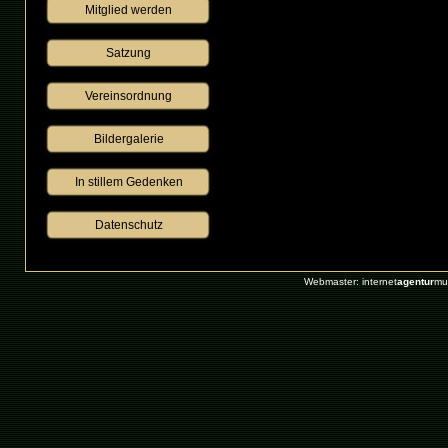
Mitglied werden
Satzung
Vereinsordnung
Bildergalerie
 In stillem Gedenken 
Datenschutz
Webmaster: internet
agentur
mu